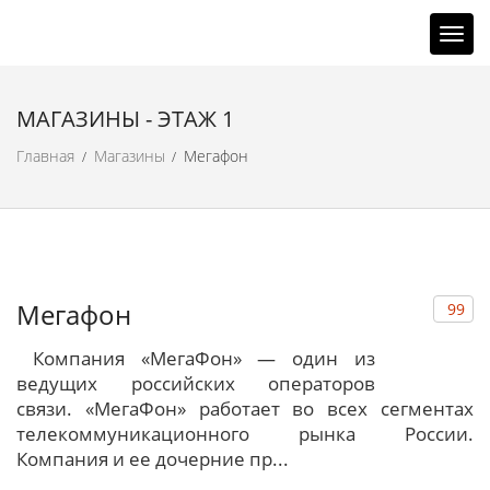
Н
а
в
и
МАГАЗИНЫ - ЭТАЖ 1
г
Главная
Магазины
Мегафон
а
/
/
ц
и
я
Мегафон
99
Компания «МегаФон» — один из
ведущих российских операторов
связи. «МегаФон» работает во всех сегментах
телекоммуникационного рынка России.
Компания и ее дочерние пр...