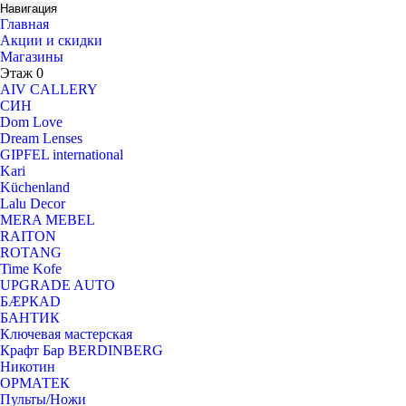
Навигация
Главная
Акции и скидки
Магазины
Этаж 0
AIV CALLERY
CИH
Dom Love
Dream Lenses
GIPFEL international
Kari
Küchenland
Lalu Decor
MERA MEBEL
RAITON
ROTANG
Time Kofe
UPGRADE AUTO
БÆРКАD
БАНТИК
Ключевая мастерская
Крафт Бар BERDINBERG
Никотин
ОРМАТЕК
Пульты/Ножи