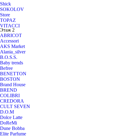
Shick
SOKOLOV
Store
TOPAZ
VITACCI
Этаж 2
Zarina
ABRICOT
Zvezda
Accessori
АйЛайф
AKS Market
Анечка
Alania_silver
Аптека "Ал. Фарм"
B.O.S.S.
Аяваска
Baby trends
Бантик
Befree
Бутик МАРМЕЛАДА
BENETTON
Вешалка
BOSTON
Вкус Экзо
Brand House
Империя Сумок
BREND
Карат
COLIBRI
КОФЕАЙЛЭНД
CREDORA
Мегафон
CULT SEVEN
Мороженое "33 пингвина"
D.O.M
МТС
Dolce Latte
Промис
DoReMi
Пятерочка
Dune Bobba
РИВ ГОШ
Elite Parfume
СОВКОМБАНК