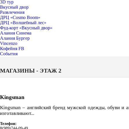
3D тур
Вкусный двор
Развлечения
ДРЦ «Cosmo Boom»
ДРЦ «Волшебный лес»
Фуд-корт «Вкусный двор»
Алания Синема
Алания Бургер
Vincenzo
Кофейня FB
События
МАГАЗИНЫ - ЭТАЖ 2
Kingsman
Kingsman – английский бренд мужской одежды, обуви и а
изготавливают...
Телефон:
8(989)744-09-49