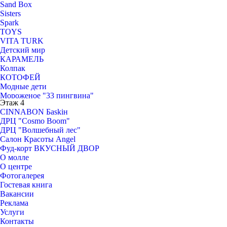
Sand Box
Valensiy
Sisters
Valensiy Man
Spark
Vov Beauty
TOYS
Yankich shop
VITA TURK
ZOLLA
Детский мир
Ателье
КАРАМЕЛЬ
Дарья
Колпак
Золотой ларец
КОТОФЕЙ
МАКЕЙ
Модные дети
Монастырская лавка
Мороженое "33 пингвина"
ТВОЕ
Этаж 4
Нереальная реальность
УЛИЦА
CINNABON Бaskiн
Солнышко
Фабрика
ДРЦ "Cosmo Boom"
ЧИТАЙ-ГОРОД
ДРЦ "Волшебный лес"
Салон Красоты Angel
Фуд-корт ВКУСНЫЙ ДВОР
О молле
О центре
Фотогалерея
Гостевая книга
Вакансии
Реклама
Услуги
Контакты