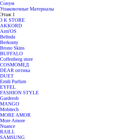
Сонум
Упаковочные Материалы
Этаж 1
3 K STORE
AKKORD
Arm'OS
Belinda
Berkonty
Brono Skins
BUFFALO
Coffenberg store
COSMOМЕД
DEAR оптика
DUET
Emili Parfum
EYFEL
FASHION STYLE
Garderob
MANGO
Mobitech
MORE AMOR
More Amore
Nuance
RAILL
SAMSUNG