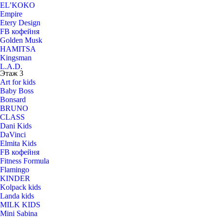
EL’KOKO
Столото
Empire
Феникс
Etery Design
ФИНИК
FB кофейня
Golden Musk
HAMITSA
Kingsman
L.A.D.
Этаж 3
La Fatina
Art for kids
LERO
Baby Boss
L_watch15
Bonsard
Miracle jewerle
BRUNO
N2
CLASS
One
Dani Kids
Parfum & cosmetics
DaVinci
Pedant
Elmita Kids
SERGE
FB кофейня
Silvian Hech
Fitness Formula
Sportcenter/Sport Point
Flamingo
Stellina accessories
KINDER
SVA beauty
Kolpack kids
The Mood
Landa kids
Tiffany Dolls
MILK KIDS
TOM TAILOR
Mini Sabina
V.I.P.A