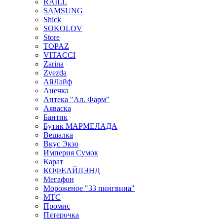
RAILL
SAMSUNG
Shick
SOKOLOV
Store
TOPAZ
VITACCI
Zarina
Zvezda
АйЛайф
Анечка
Аптека "Ал. Фарм"
Аяваска
Бантик
Бутик МАРМЕЛАДА
Вешалка
Вкус Экзо
Империя Сумок
Карат
КОФЕАЙЛЭНД
Мегафон
Мороженое "33 пингвина"
МТС
Промис
Пятерочка