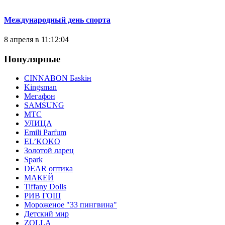
Международный день спорта
8 апреля в 11:12:04
Популярные
CINNABON Бaskiн
Kingsman
Мегафон
SAMSUNG
МТС
УЛИЦА
Emili Parfum
EL’KOKO
Золотой ларец
Spark
DEAR оптика
МАКЕЙ
Tiffany Dolls
РИВ ГОШ
Мороженое "33 пингвина"
Детский мир
ZOLLA