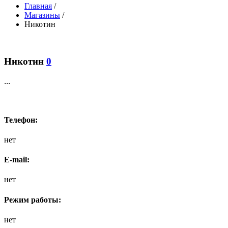
Главная
/
Магазины
/
Никотин
Никотин
0
...
Телефон:
нет
E-mail:
нет
Режим работы:
нет