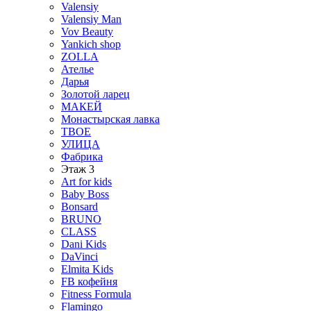
Valensiy
Valensiy Man
Vov Beauty
Yankich shop
ZOLLA
Ателье
Дарья
Золотой ларец
МАКЕЙ
Монастырская лавка
ТВОЕ
УЛИЦА
Фабрика
Этаж 3
Art for kids
Baby Boss
Bonsard
BRUNO
CLASS
Dani Kids
DaVinci
Elmita Kids
FB кофейня
Fitness Formula
Flamingo