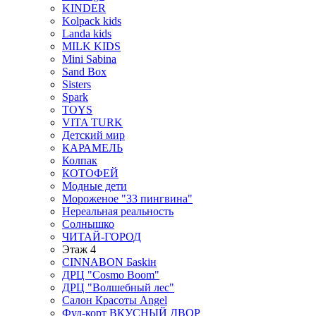
KINDER
Kolpack kids
Landa kids
MILK KIDS
Mini Sabina
Sand Box
Sisters
Spark
TOYS
VITA TURK
Детский мир
КАРАМЕЛЬ
Колпак
КОТОФЕЙ
Модные дети
Мороженое "33 пингвина"
Нереальная реальность
Солнышко
ЧИТАЙ-ГОРОД
Этаж 4
CINNABON Бaskiн
ДРЦ "Cosmo Boom"
ДРЦ "Волшебный лес"
Салон Красоты Angel
Фуд-корт ВКУСНЫЙ ДВОР