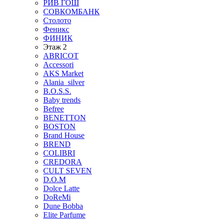
РИВ ГОШ
СОВКОМБАНК
Столото
Феникс
ФИНИК
Этаж 2
ABRICOT
Accessori
AKS Market
Alania_silver
B.O.S.S.
Baby trends
Befree
BENETTON
BOSTON
Brand House
BREND
COLIBRI
CREDORA
CULT SEVEN
D.O.M
Dolce Latte
DoReMi
Dune Bobba
Elite Parfume