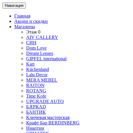
Навигация
Главная
Акции и скидки
Магазины
Этаж 0
AIV CALLERY
CИH
Dom Love
Dream Lenses
GIPFEL international
Kari
Küchenland
Lalu Decor
MERA MEBEL
RAITON
ROTANG
Time Kofe
UPGRADE AUTO
БÆРКАD
БАНТИК
Ключевая мастерская
Крафт Бар BERDINBERG
Никотин