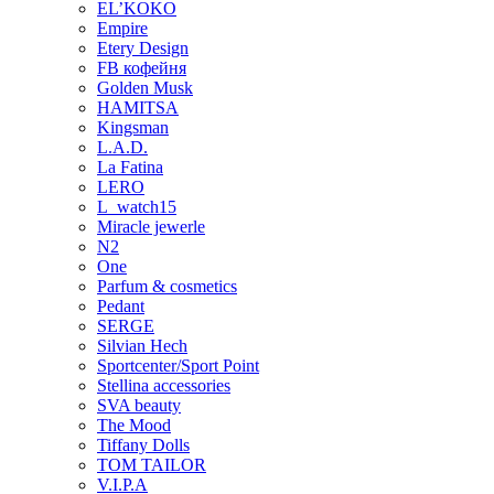
EL’KOKO
Empire
Etery Design
FB кофейня
Golden Musk
HAMITSA
Kingsman
L.A.D.
La Fatina
LERO
L_watch15
Miracle jewerle
N2
One
Parfum & cosmetics
Pedant
SERGE
Silvian Hech
Sportcenter/Sport Point
Stellina accessories
SVA beauty
The Mood
Tiffany Dolls
TOM TAILOR
V.I.P.A