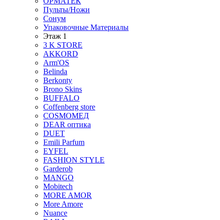
ОРМАТЕК
Пульты/Ножи
Сонум
Упаковочные Материалы
Этаж 1
3 K STORE
AKKORD
Arm'OS
Belinda
Berkonty
Brono Skins
BUFFALO
Coffenberg store
COSMOМЕД
DEAR оптика
DUET
Emili Parfum
EYFEL
FASHION STYLE
Garderob
MANGO
Mobitech
MORE AMOR
More Amore
Nuance