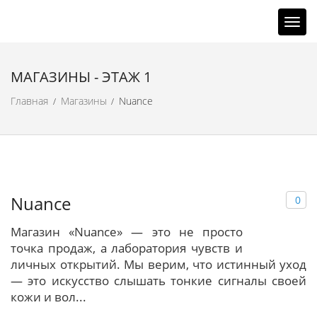
Н
а
в
и
МАГАЗИНЫ - ЭТАЖ 1
г
Главная
Магазины
Nuance
а
/
/
ц
и
я
Nuance
0
Магазин «Nuance» — это не просто
точка продаж, а лаборатория чувств и
личных открытий. Мы верим, что истинный уход
— это искусство слышать тонкие сигналы своей
кожи и вол...