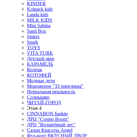
KINDER
Kolpack kids
Landa kids
MILK KIDS
Mini Sabina
Sand Box
Sisters
Spark
TOYS
VITA TURK
Детский мир
КАРАМЕЛЬ
Колпак
КОТОФЕЙ
Модные дети
Мороженое "33 пингвина"
Нереальная реальность
Солнышко
ЧИТАЙ-ГОРОД
Этаж 4
CINNABON Бaskiн
ДРЦ "Cosmo Boom"
ДРЦ "Волшебный лес"
Салон Красоты Angel
Фуд-корт ВКУСНЫЙ ДВОР