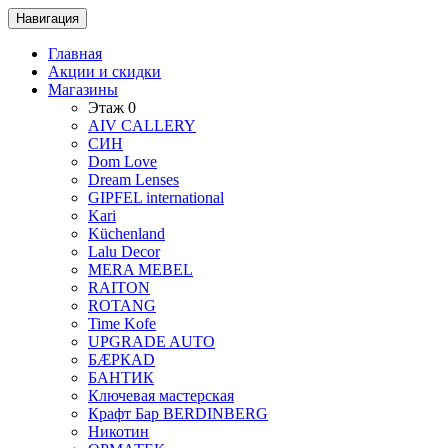
Навигация
Главная
Акции и скидки
Магазины
Этаж 0
AIV CALLERY
CИH
Dom Love
Dream Lenses
GIPFEL international
Kari
Küchenland
Lalu Decor
MERA MEBEL
RAITON
ROTANG
Time Kofe
UPGRADE AUTO
БÆРКАD
БАНТИК
Ключевая мастерская
Крафт Бар BERDINBERG
Никотин