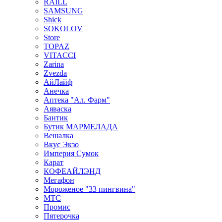
RAILL
SAMSUNG
Shick
SOKOLOV
Store
TOPAZ
VITACCI
Zarina
Zvezda
АйЛайф
Анечка
Аптека "Ал. Фарм"
Аяваска
Бантик
Бутик МАРМЕЛАДА
Вешалка
Вкус Экзо
Империя Сумок
Карат
КОФЕАЙЛЭНД
Мегафон
Мороженое "33 пингвина"
МТС
Промис
Пятерочка