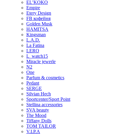
EL’KOKO
Empire
Etery Design
FB кофейня
Golden Musk
HAMITSA
Kingsman
L.A.D.
La Fatina
LERO
L_watch15
Miracle jewerle
N2
One
Parfum & cosmetics
Pedant
SERGE
Silvian Hech
Sportcenter/Sport Point
Stellina accessories
SVA beauty
The Mood
Tiffany Dolls
TOM TAILOR
V.I.P.A