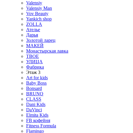
Valensiy
Valensiy Man
Vov Beauty
Yankich shop
ZOLLA
Ателье
Дарья
Золотой ларец
МАКЕЙ
Монастырская лавка
ТВОЕ
УЛИЦА
Фабрика
Этаж 3
Art for kids
Baby Boss
Bonsard
BRUNO
CLASS
Dani Kids
DaVinci
Elmita Kids
FB кофейня
Fitness Formula
Flamingo