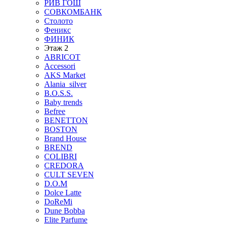
РИВ ГОШ
СОВКОМБАНК
Столото
Феникс
ФИНИК
Этаж 2
ABRICOT
Accessori
AKS Market
Alania_silver
B.O.S.S.
Baby trends
Befree
BENETTON
BOSTON
Brand House
BREND
COLIBRI
CREDORA
CULT SEVEN
D.O.M
Dolce Latte
DoReMi
Dune Bobba
Elite Parfume