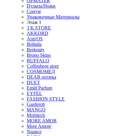
ОРМАТЕК
Пульты/Ножи
Сонум
Упаковочные Материалы
Этаж 1
3 K STORE
AKKORD
Arm'OS
Belinda
Berkonty
Brono Skins
BUFFALO
Coffenberg store
COSMOМЕД
DEAR оптика
DUET
Emili Parfum
EYFEL
FASHION STYLE
Garderob
MANGO
Mobitech
MORE AMOR
More Amore
Nuance