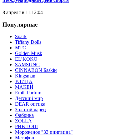
Международный день спорта
8 апреля в 11:12:04
Популярные
Spark
Tiffany Dolls
МТС
Golden Musk
EL’KOKO
SAMSUNG
CINNABON Бaskiн
Kingsman
УЛИЦА
МАКЕЙ
Emili Parfum
Детский мир
DEAR оптика
Золотой ларец
Фабрика
ZOLLA
РИВ ГОШ
Мороженое "33 пингвина"
Мегафон