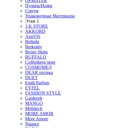
ОРМАТЕК
Пульты/Ножи
Сонум
Упаковочные Материалы
Этаж 1
3 K STORE
AKKORD
Arm'OS
Belinda
Berkonty
Brono Skins
BUFFALO
Coffenberg store
COSMOМЕД
DEAR оптика
DUET
Emili Parfum
EYFEL
FASHION STYLE
Garderob
MANGO
Mobitech
MORE AMOR
More Amore
Nuance