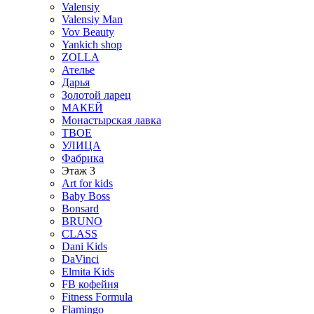
Valensiy
Valensiy Man
Vov Beauty
Yankich shop
ZOLLA
Ателье
Дарья
Золотой ларец
МАКЕЙ
Монастырская лавка
ТВОЕ
УЛИЦА
Фабрика
Этаж 3
Art for kids
Baby Boss
Bonsard
BRUNO
CLASS
Dani Kids
DaVinci
Elmita Kids
FB кофейня
Fitness Formula
Flamingo