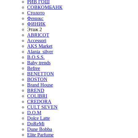
РИВ ГОШ
СОВКОМБАНК
Столото
Феникс
ФИНИК
Этаж 2
ABRICOT
Accessori
AKS Market
Alania_silver
B.O.S.S.
Baby trends
Befree
BENETTON
BOSTON
Brand House
BREND
COLIBRI
CREDORA
CULT SEVEN
D.O.M
Dolce Latte
DoReMi
Dune Bobba
Elite Parfume