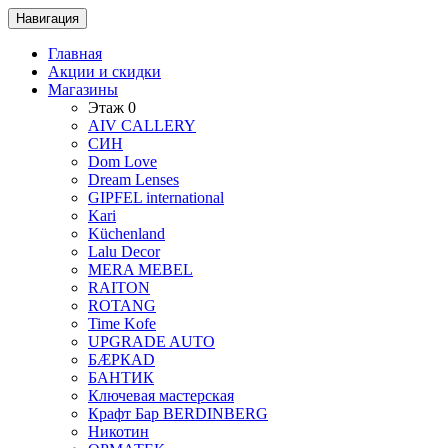
Навигация
Главная
Акции и скидки
Магазины
Этаж 0
AIV CALLERY
CИH
Dom Love
Dream Lenses
GIPFEL international
Kari
Küchenland
Lalu Decor
MERA MEBEL
RAITON
ROTANG
Time Kofe
UPGRADE AUTO
БÆРКАD
БАНТИК
Ключевая мастерская
Крафт Бар BERDINBERG
Никотин