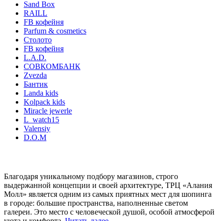
Sand Box
RAILL
FB кофейня
Parfum & cosmetics
Столото
FB кофейня
L.A.D.
СОВКОМБАНК
Zvezda
Бантик
Landa kids
Kolpack kids
Miracle jewerle
L_watch15
Valensiy
D.O.M
ТРЦ «Алания Молл»
- это новый, умный проект.
Благодаря уникальному подбору магазинов, строго
выдержанной концепции и своей архитектуре, ТРЦ «Алания
Молл» является одним из самых приятных мест для шопинга
в городе: большие пространства, наполненные светом
галереи. Это место с человеческой душой, особой атмосферой
уюта и комфорта.
Читать далее