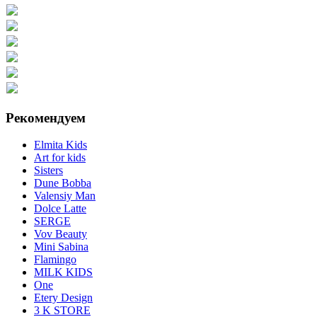
Рекомендуем
Elmita Kids
Art for kids
Sisters
Dune Bobba
Valensiy Man
Dolce Latte
SERGE
Vov Beauty
Mini Sabina
Flamingo
MILK KIDS
One
Etery Design
3 K STORE