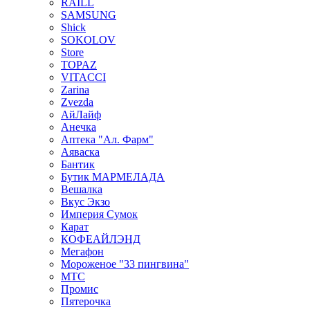
RAILL
SAMSUNG
Shick
SOKOLOV
Store
TOPAZ
VITACCI
Zarina
Zvezda
АйЛайф
Анечка
Аптека "Ал. Фарм"
Аяваска
Бантик
Бутик МАРМЕЛАДА
Вешалка
Вкус Экзо
Империя Сумок
Карат
КОФЕАЙЛЭНД
Мегафон
Мороженое "33 пингвина"
МТС
Промис
Пятерочка