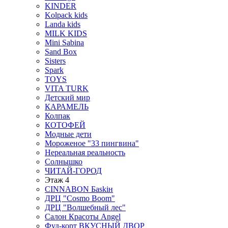
KINDER
Kolpack kids
Landa kids
MILK KIDS
Mini Sabina
Sand Box
Sisters
Spark
TOYS
VITA TURK
Детский мир
КАРАМЕЛЬ
Колпак
КОТОФЕЙ
Модные дети
Мороженое "33 пингвина"
Нереальная реальность
Солнышко
ЧИТАЙ-ГОРОД
Этаж 4
CINNABON Бaskiн
ДРЦ "Cosmo Boom"
ДРЦ "Волшебный лес"
Салон Красоты Angel
Фуд-корт ВКУСНЫЙ ДВОР