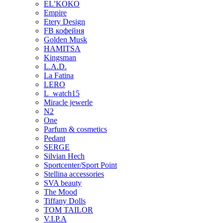
EL’KOKO
Empire
Etery Design
FB кофейня
Golden Musk
HAMITSA
Kingsman
L.A.D.
La Fatina
LERO
L_watch15
Miracle jewerle
N2
One
Parfum & cosmetics
Pedant
SERGE
Silvian Hech
Sportcenter/Sport Point
Stellina accessories
SVA beauty
The Mood
Tiffany Dolls
TOM TAILOR
V.I.P.A